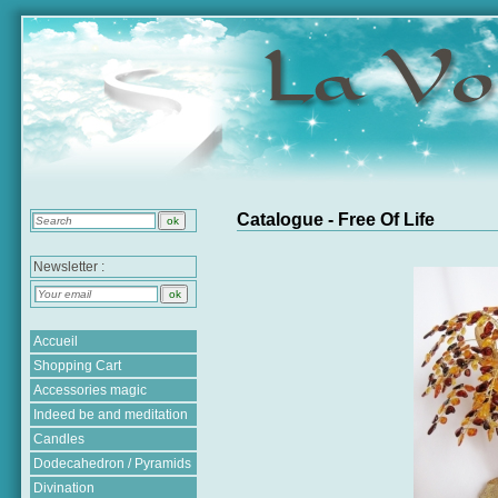
Catalogue - Free Of Life
Newsletter :
Accueil
Shopping Cart
Accessories magic
Indeed be and meditation
Candles
Dodecahedron / Pyramids
Divination