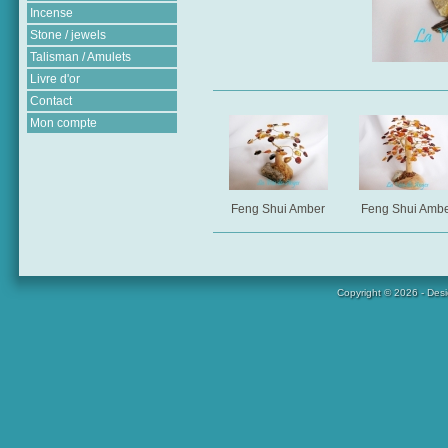
Incense
Stone / jewels
Talisman / Amulets
Livre d'or
Contact
Mon compte
Feng Shui Amber
Feng Shui Amb
Copyright © 2026 - Des