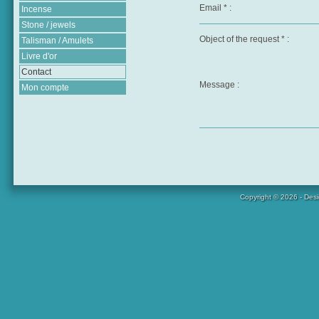
Email * :
Incense
Stone / jewels
Object of the request * :
Talisman / Amulets
Livre d'or
Contact
Message :
Mon compte
Copyright © 2026 - Des