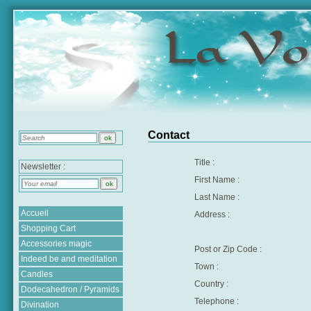
Contact
Title :
Newsletter :
First Name :
Last Name :
Accueil
Address :
Shopping Cart
Accessories magic
Post or Zip Code :
Indeed be and meditation
Town :
Candles
Country :
Dodecahedron / Pyramids
Telephone
:
Divination