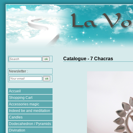
Catalogue - 7 Chacras
Newsletter :
Accueil
Shopping Cart
Accessories magic
Indeed be and meditation
Candles
Dodecahedron / Pyramids
Divination