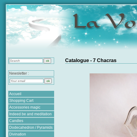
Catalogue - 7 Chacras
Newsletter :
Accueil
Shopping Cart
Accessories magic
Indeed be and meditation
Candles
Dodecahedron / Pyramids
Divination