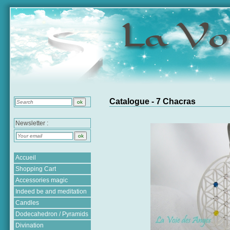
Catalogue - 7 Chacras
Newsletter :
Accueil
Shopping Cart
Accessories magic
Indeed be and meditation
Candles
Dodecahedron / Pyramids
Divination