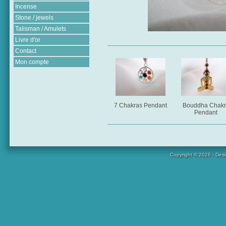
Incense
Stone / jewels
Talisman / Amulets
Livre d'or
Contact
Mon compte
7 Chakras Pendant
Bouddha Chakr
Pendant
Copyright © 2026 - Des